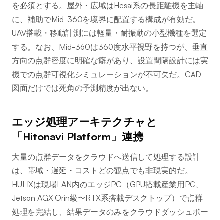
を必須とする。屋外・広域はHesai系の長距離機を主軸
に、補助でMid-360を境界に配置する構成が有効だ。
UAV搭載・移動計測には軽量・耐振動の小型機種を選定
する。なお、Mid-360は360度水平視野を持つが、垂直
方向の点群密度に明確な癖があり、設置間隔設計には実
機での点群可視化シミュレーションが不可欠だ。CAD
図面だけでは死角の予測精度が出ない。
エッジ処理アーキテクチャと
「Hitonavi Platform」連携
大量の点群データをクラウドへ送信して処理する設計
は、帯域・遅延・コストどの観点でも非現実的だ。
HULIXは現場LAN内のエッジPC（GPU搭載産業用PC、
Jetson AGX Orin級〜RTX系搭載デスクトップ）で点群
処理を完結し、結果データのみをクラウドダッシュボー