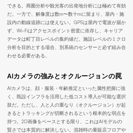
できる。商圏分析や観光客の出発地分析には極めて有効
だ。一方で、解像度は数m〜数十mに留まり、屋内・施
設内の動線追跡には使えない。GPSは屋内で電波が届か
ず、Wi-Fiはアクセスポイント密度に依存し、キャリア
データは町丁目レベルの集約値だ。施設レベルのミクロ
分析を目的とする場合、別系統のセンサーと必ず組み合
わせる必要がある。
AIカメラの強みとオクルージョンの罠
AIカメラは、顔・服装・年齢推定といった属性把握に強
く、既設インフラを活用した低コスト導入が可能な選択
肢だ。ただし、人と人の重なり（オクルージョン）が起
きるとトラッキングが切断されるという根本的な弱点を
持つ。2D画像をベースとする限り、これはAIモデルの
賢さでは本質的に解決しない。混雑時の量販店フロアや