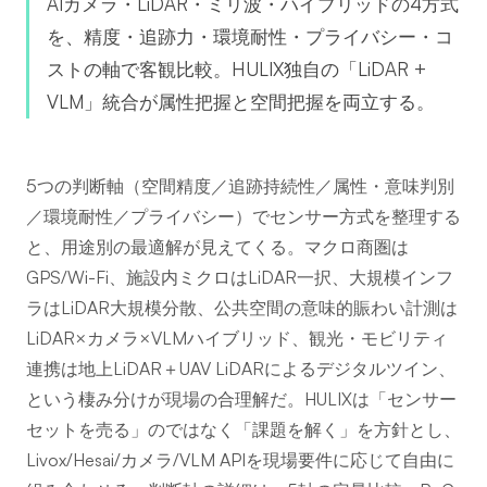
AIカメラ・LiDAR・ミリ波・ハイブリッドの4方式
を、精度・追跡力・環境耐性・プライバシー・コ
ストの軸で客観比較。HULIX独自の「LiDAR +
VLM」統合が属性把握と空間把握を両立する。
5つの判断軸（空間精度／追跡持続性／属性・意味判別
／環境耐性／プライバシー）でセンサー方式を整理する
と、用途別の最適解が見えてくる。マクロ商圏は
GPS/Wi-Fi、施設内ミクロはLiDAR一択、大規模インフ
ラはLiDAR大規模分散、公共空間の意味的賑わい計測は
LiDAR×カメラ×VLMハイブリッド、観光・モビリティ
連携は地上LiDAR＋UAV LiDARによるデジタルツイン、
という棲み分けが現場の合理解だ。HULIXは「センサー
セットを売る」のではなく「課題を解く」を方針とし、
Livox/Hesai/カメラ/VLM APIを現場要件に応じて自由に