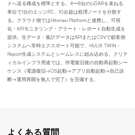
ドへ送る構成を標準とする。4〜8台のLiDARを束ねる
単位で1台のエッジPC、10台超は処理ノードを分散す
る。クラウド側ではHitonavi Platformと連携し、可視
化・KPIモニタリング・アラート・レポート自動生成を
提供。生データ・集計データはAPIまたはCSVで顧客側
システムへ常時エクスポート可能で、HULIX TWIN・
Report生成システムとシームレスに組み込める。クリテ
ィカルインフラ用途では、停電復旧後の自動再起動シー
ケンス（電源復旧→OS起動→アプリ自動起動→自己診
断→運用再開を無人で完了）を完備する。
よくある質問