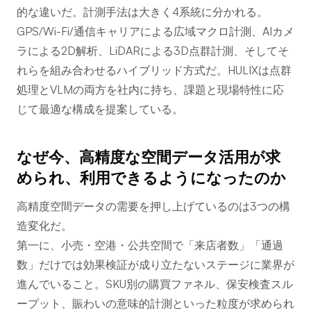
的な違いだ。計測手法は大きく4系統に分かれる。
GPS/Wi-Fi/通信キャリアによる広域マクロ計測、AIカメ
ラによる2D解析、LiDARによる3D点群計測、そしてそ
れらを組み合わせるハイブリッド方式だ。HULIXは点群
処理とVLMの両方を社内に持ち、課題と現場特性に応
じて最適な構成を提案している。
なぜ今、高精度な空間データ活用が求
められ、利用できるようになったのか
高精度空間データの需要を押し上げているのは3つの構
造変化だ。
第一に、小売・空港・公共空間で「来店者数」「通過
数」だけでは効果検証が成り立たないステージに業界が
進んでいること。SKU別の購買ファネル、保安検査スル
ープット、賑わいの意味的計測といった粒度が求められ