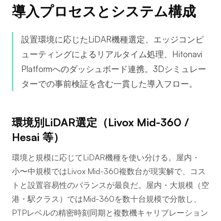
導入プロセスとシステム構成
設置環境に応じたLiDAR機種選定、エッジコンピ
ューティングによるリアルタイム処理、Hitonavi
Platformへのダッシュボード連携。3Dシミュレー
ターでの事前検証を含む一貫した導入フロー。
環境別LiDAR選定（Livox Mid-360 /
Hesai 等）
環境と規模に応じてLiDAR機種を使い分ける。屋内・
小〜中規模ではLivox Mid-360複数台が現実解で、コス
トと設置容易性のバランスが最良だ。屋内・大規模（空
港・駅クラス）ではMid-360を数十台規模で分散し、
PTPレベルの精密時刻同期と複数機キャリブレーション