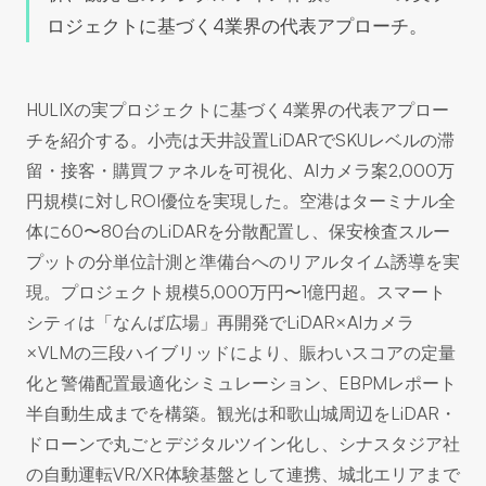
ロジェクトに基づく4業界の代表アプローチ。
HULIXの実プロジェクトに基づく4業界の代表アプロー
チを紹介する。小売は天井設置LiDARでSKUレベルの滞
留・接客・購買ファネルを可視化、AIカメラ案2,000万
円規模に対しROI優位を実現した。空港はターミナル全
体に60〜80台のLiDARを分散配置し、保安検査スルー
プットの分単位計測と準備台へのリアルタイム誘導を実
現。プロジェクト規模5,000万円〜1億円超。スマート
シティは「なんば広場」再開発でLiDAR×AIカメラ
×VLMの三段ハイブリッドにより、賑わいスコアの定量
化と警備配置最適化シミュレーション、EBPMレポート
半自動生成までを構築。観光は和歌山城周辺をLiDAR・
ドローンで丸ごとデジタルツイン化し、シナスタジア社
の自動運転VR/XR体験基盤として連携、城北エリアまで