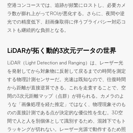
空港コンコースでは、追跡が頻繁にロストし、必要カメ
ラ数が膨れ上がってROIが悪化する。さらに、夜間や逆
光での精度低下、顔画像取得に伴うプライバシー対応コ
ストも継続的な負担となる。
LiDARが拓く動的3次元データの世界
LiDAR（Light Detection and Ranging）は、レーザー光
を発射してから対象物に反射して戻るまでの時間を測定
する物理計測センサーだ。光速は既知なので、往復時間
から距離が直接逆算できる。これを走査することで、空
間の3次元距離マップ（点群）が得られる。カメラのよ
うな「画像処理を経た推定」ではなく、物理現象そのも
のの直接計測である点が決定的な優位性を生む。3D空
間で人と人を別個体として識別するため、混雑下でもト
ラッキングが切れない。レーザー光源で動作するため照