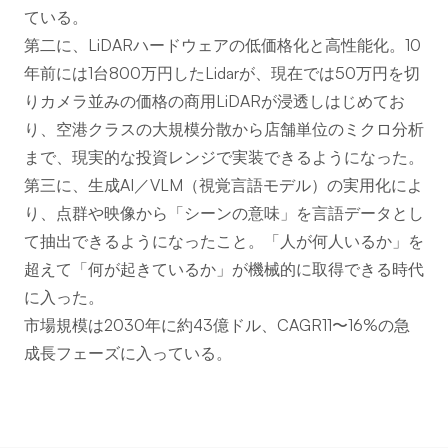
ている。
第二に、LiDARハードウェアの低価格化と高性能化。10
年前には1台800万円したLidarが、現在では50万円を切
りカメラ並みの価格の商用LiDARが浸透しはじめてお
り、空港クラスの大規模分散から店舗単位のミクロ分析
まで、現実的な投資レンジで実装できるようになった。
第三に、生成AI／VLM（視覚言語モデル）の実用化によ
り、点群や映像から「シーンの意味」を言語データとし
て抽出できるようになったこと。「人が何人いるか」を
超えて「何が起きているか」が機械的に取得できる時代
に入った。
市場規模は2030年に約43億ドル、CAGR11〜16%の急
成長フェーズに入っている。