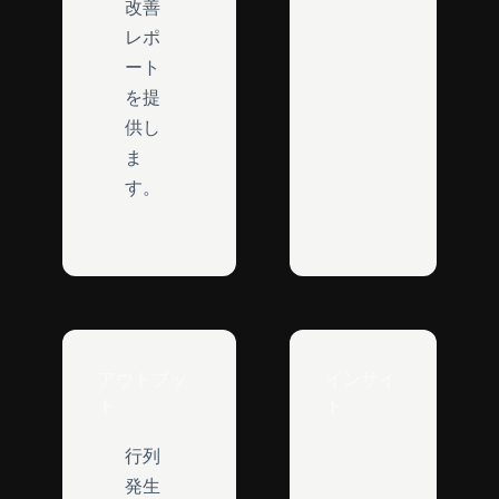
改善
レポ
ート
を提
供し
ま
す。
アウトプッ
インサイ
ト
ト
行列
発生