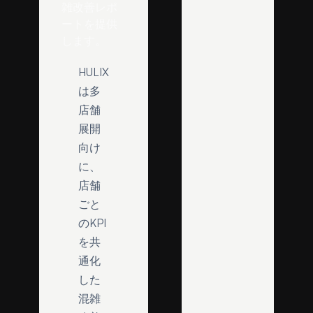
雑改善レポ
ートを提供
します。
HULIX
は多
店舗
展開
向け
に、
店舗
ごと
のKPI
を共
通化
した
混雑