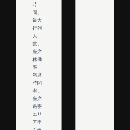
時
間、
最大
行列
人
数、
座席
稼働
率、
満席
時間
率、
座席
過密
エリ
ア率
を含