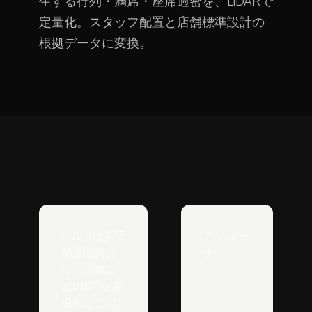
生する行列・満席・座席過密を、LiDARで
定量化。スタッフ配置と店舗標準設計の
根拠データに変換。
HULIXは多店
アプロー
舗展開向け
チ
に、店舗ご
とのKPIを共
通化した混