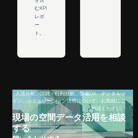
むKPI
レポ
ー
ト。
人流分析、混雑・行列分析、警備DX、デジタルツ
イン、シミュレーション活用について、お気軽にご
相談ください。
現場の空間データ活用を相談
する