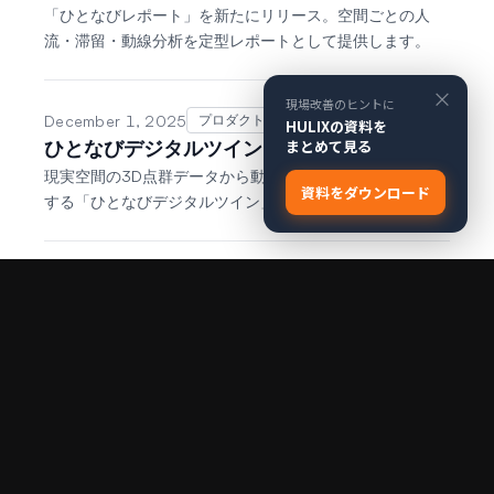
「ひとなびレポート」を新たにリリース。空間ごとの人
流・滞留・動線分析を定型レポートとして提供します。
×
現場改善のヒントに
December 1, 2025
プロダクト
HULIXの資料を
まとめて見る
ひとなびデジタルツインを提供開始
現実空間の3D点群データから動的デジタルツインを構築
資料をダウンロード
する「ひとなびデジタルツイン」を提供開始しました。
November 1, 2025
プロダクト
ひとなびシミュレータをリリース
「ひとなびシミュレータ」をリリース。空間設計や運用計
画の事前検証に活用できます。
July 1, 2024
採択・連携
Plug and Play モビリティカテゴリに採択