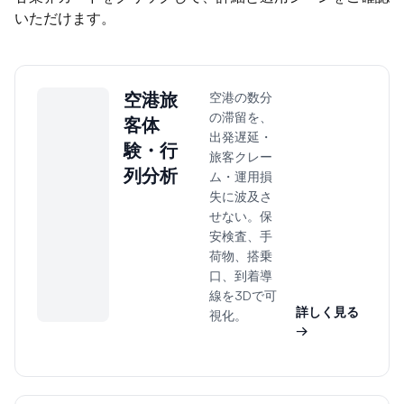
いただけます。
空港旅
空港の数分
の滞留を、
客体
出発遅延・
験・行
旅客クレー
列分析
ム・運用損
失に波及さ
せない。保
安検査、手
荷物、搭乗
口、到着導
線を3Dで可
詳しく見る
視化。
→