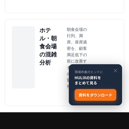
ホテ
朝食会場の
行列、満
ル・朝
席、座席過
食会場
密を、顧客
の混雑
満足低下の
前に改善す
分析
る。宿泊者
×
現場改善のヒントに
の流れと滞
HULIXの資料を
留を3Dで可
まとめて見る
詳しく見る
視化。
→
資料をダウンロード
車両・
駐車場・敷
地内通路・