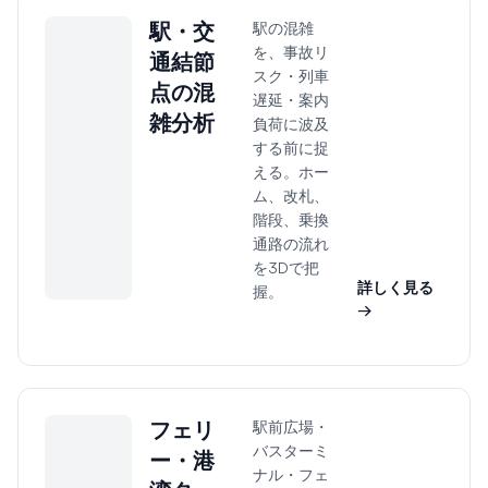
駅・交
駅の混雑
を、事故リ
通結節
スク・列車
点の混
遅延・案内
雑分析
負荷に波及
する前に捉
える。ホー
ム、改札、
階段、乗換
通路の流れ
を3Dで把
詳しく見る
握。
→
フェリ
駅前広場・
バスターミ
ー・港
ナル・フェ