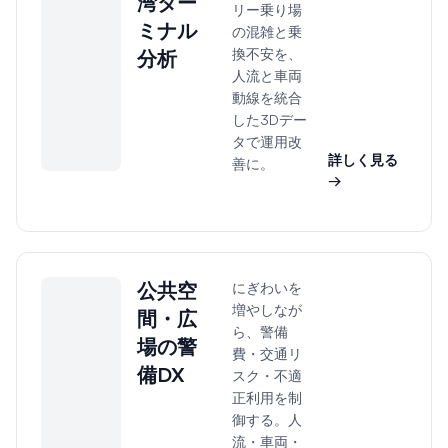
湾ター
リー乗り場
ミナル
の混雑と乗
換不安を、
分析
人流と車両
動線を統合
した3Dデー
タで運用改
詳しく見る
善に。
→
公共空
にぎわいを
増やしなが
間・広
ら、警備
場の警
費・交通リ
備DX
スク・不適
正利用を制
御する。人
流・車両・