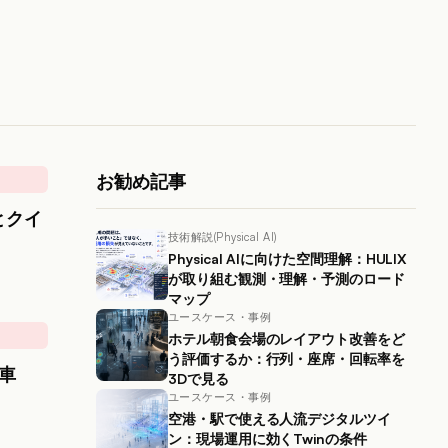
お勧め記事
とクイ
技術解説(Physical AI)
Physical AIに向けた空間理解：HULIX
が取り組む観測・理解・予測のロード
マップ
ユースケース・事例
ホテル朝食会場のレイアウト改善をど
う評価するか：行列・座席・回転率を
で車
3Dで見る
ユースケース・事例
空港・駅で使える人流デジタルツイ
ン：現場運用に効くTwinの条件