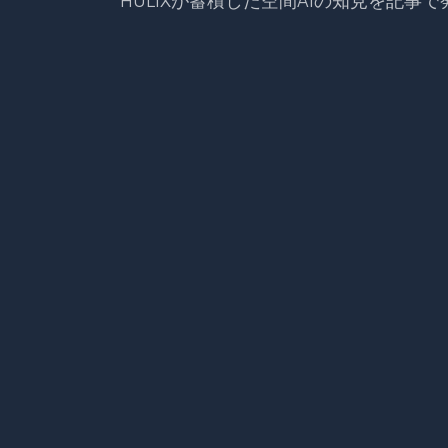
HULIXが蓄積した空間AIの知見を記事