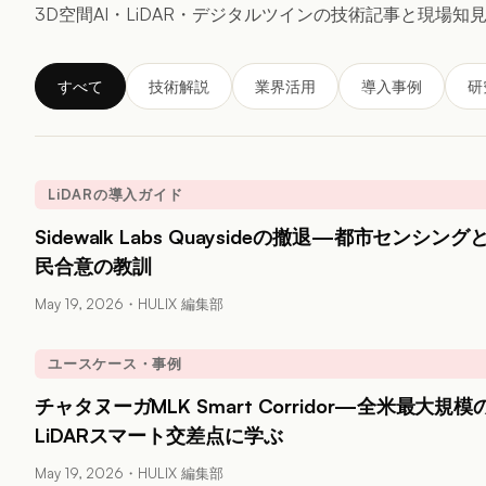
3D空間AI・LiDAR・デジタルツインの技術記事と現場知
すべて
技術解説
業界活用
導入事例
研
LiDARの導入ガイド
Sidewalk Labs Quaysideの撤退—都市センシング
民合意の教訓
May 19, 2026
・
HULIX 編集部
ユースケース・事例
チャタヌーガMLK Smart Corridor—全米最大規模
LiDARスマート交差点に学ぶ
May 19, 2026
・
HULIX 編集部