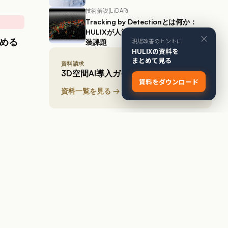
技術解説(LiDAR)
Tracking by Detectionとは何か：
HULIXが人流・点群解析で直面した実
×
読める
現場改善のヒントに
装課題
HULIXの資料を
まとめて見る
資料請求
3D空間AI導入ガイド
資料をダウンロード
資料一覧を見る →