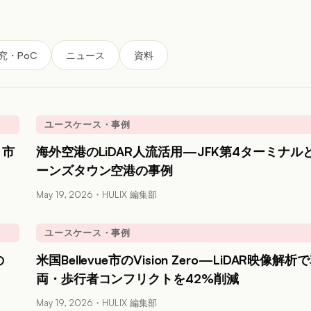
見
究・PoC
ニュース
資料
ユースケース・事例
と市
海外空港のLiDAR人流活用—JFK第4ターミナル
ーンズタウン空港の事例
May 19, 2026
・
HULIX 編集部
ユースケース・事例
の
米国Bellevue市のVision Zero—LiDAR映像解析
両・歩行者コンフリクトを42%削減
May 19, 2026
・
HULIX 編集部