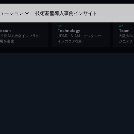
ューション
技術基盤
導入事例
インサイト
1
02
03
ission
Technology
Team
D空間AIで社会インフラの
LiDAR・SLAM・デジタルツ
大阪大学
用を進化
インのコア技術
ジニアチ