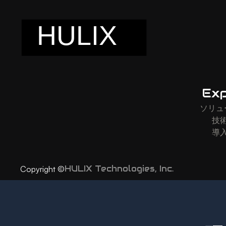
Exp
ソリュ
技
導
HULIX Technologies, Inc.
Copyright ©