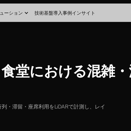
ューション
技術基盤
導入事例
インサイト
ス食堂における混雑・
列・滞留・座席利用をLiDARで計測し、レイ