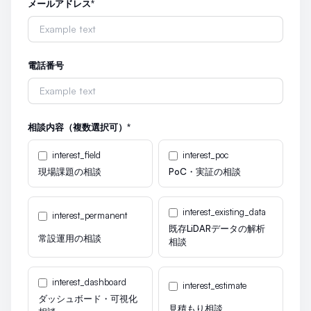
メールアドレス
*
電話番号
相談内容（複数選択可）
*
interest_field
interest_poc
現場課題の相談
PoC・実証の相談
interest_existing_data
interest_permanent
既存LiDARデータの解析
常設運用の相談
相談
interest_dashboard
interest_estimate
ダッシュボード・可視化
見積もり相談