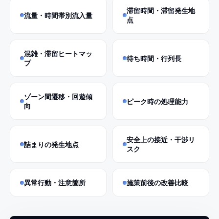
滞留時間・滞留発生地
流量・時間帯別流入量
点
混雑・滞留ヒートマッ
待ち時間・行列長
プ
ゾーン間遷移・回遊傾
ピーク時の処理能力
向
安全上の接近・干渉リ
詰まりの発生地点
スク
異常行動・注意箇所
施策前後の改善比較