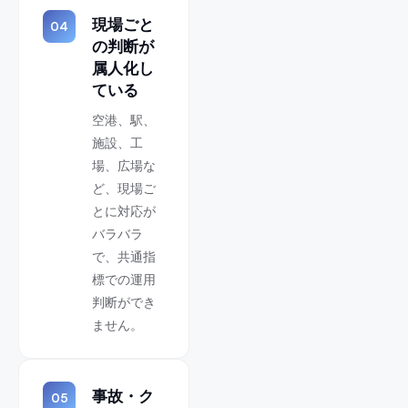
現場ごと
04
の判断が
属人化し
ている
空港、駅、
施設、工
場、広場な
ど、現場ご
とに対応が
バラバラ
で、共通指
標での運用
判断ができ
ません。
事故・ク
05