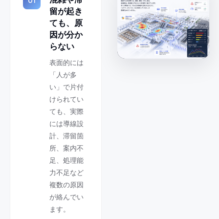
01
留が起き
ても、原
因が分か
らない
表面的には
「人が多
い」で片付
けられてい
ても、実際
には導線設
計、滞留箇
所、案内不
足、処理能
力不足など
複数の原因
が絡んでい
ます。