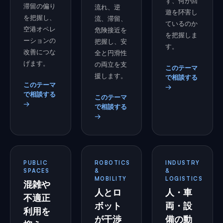
ず、何が回
滞留の偏り
流れ、逆
遊を阫害し
を把握し、
流、滞留、
ているのか
空港オペレ
危険接近を
を把握しま
ーションの
把握し、安
す。
改善につな
全と円滑性
げます。
の両立を支
このテーマ
援します。
で相談する
このテーマ
→
で相談する
このテーマ
→
で相談する
→
PUBLIC
ROBOTICS
INDUSTRY
SPACES
&
&
MOBILITY
LOGISTICS
混雑や
人とロ
人・車
不適正
ボット
両・設
利用を
が干渉
備の動