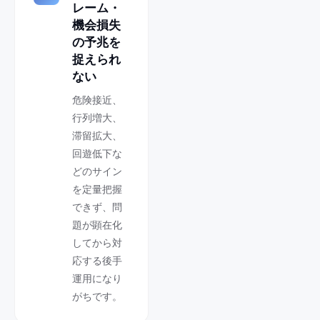
レーム・
機会損失
の予兆を
捉えられ
ない
危険接近、
行列増大、
滞留拡大、
回遊低下な
どのサイン
を定量把握
できず、問
題が顕在化
してから対
応する後手
運用になり
がちです。