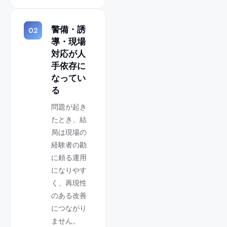
警備・誘
02
導・現場
対応が人
手依存に
なってい
る
問題が起き
たとき、結
局は現場の
経験者の勘
に頼る運用
になりやす
く、再現性
のある改善
につながり
ません。