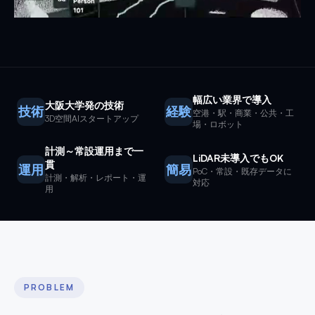
幅広い業界で導入
大阪大学発の技術
技術
経験
空港・駅・商業・公共・工
3D空間AIスタートアップ
場・ロボット
計測～常設運用まで一
LiDAR未導入でもOK
貫
運用
簡易
PoC・常設・既存データに
計測・解析・レポート・運
対応
用
PROBLEM