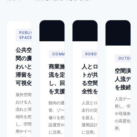
PUBLIC
SPACE
公共空
COMMERCIAL
ROBOTICS
間の賡
OUTDOO
わいと
商業施設の人
人とロボッ
空間演出
滞留を
流を定量化
トが共存す
人流デー
可視化
し、回遊改善
る空間の安
を接続
を支援
全性を評価
屋外空間に
人流データ
おける人の
館内の通行量、滞
人流とロボット
用し、空間
流れと滞留
留、ゾーンごとの
走行の交錯状況
や現場体験
傾向を把握
偏りを把握し、施
を捉え、安全な
の高度化に
し、空間活
設運営や改善検討
運用設計や検証
用。
用やイベン
に活用。
に活用。