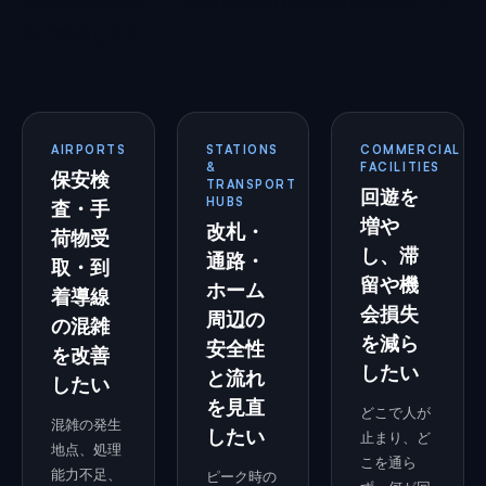
複数業界の現場で、LiDARを活用した課題解決のテーマ
をご紹介します。
AIRPORTS
STATIONS
COMMERCIAL
&
FACILITIES
保安検
TRANSPORT
回遊を
HUBS
査・手
増や
改札・
荷物受
し、滞
通路・
取・到
留や機
ホーム
着導線
会損失
周辺の
の混雑
を減ら
安全性
を改善
したい
と流れ
したい
を見直
どこで人が
混雑の発生
したい
止まり、ど
地点、処理
こを通ら
能力不足、
ピーク時の