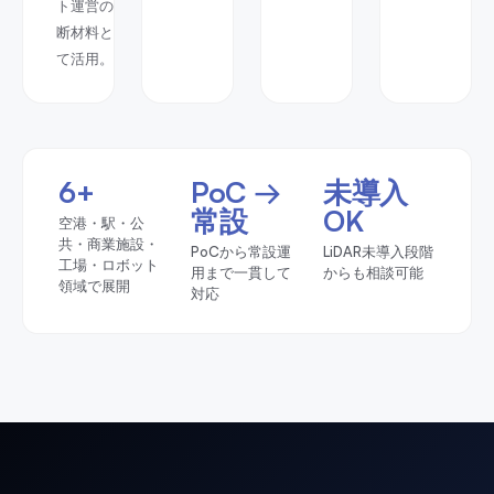
ト運営の判
断材料とし
て活用。
6+
PoC →
未導入
常設
OK
空港・駅・公
共・商業施設・
PoCから常設運
LiDAR未導入段階
工場・ロボット
用まで一貫して
からも相談可能
領域で展開
対応