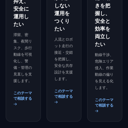
抑え、
しない
きを把
安全に
運用を
握し、
運用し
つくり
安全と
たい
たい
効率を
滞留、密
両立し
人流とロボ
集、夜間リ
たい
ット走行の
スク、歩行
接近・交錯
動線を可視
動線干渉、
を把握し、
化し、警
危険エリア
安全な共存
備・管理の
侵入、作業
設計を支援
見直しを支
動線の偏り
します。
援します。
を見える化
します。
このテーマ
このテーマ
で相談する
で相談する
このテーマ
→
→
で相談する
→