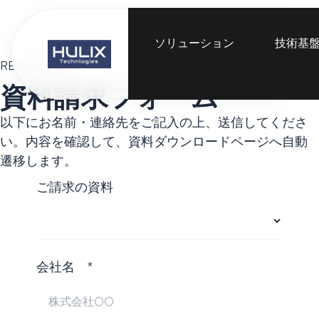
会
ソリューション
技術基
社
お問い合わ
概
せ
RESOURCES
要
資料請求フォーム
以下にお名前・連絡先をご記入の上、送信してくださ
い。内容を確認して、資料ダウンロードページへ自動
遷移します。
ご請求の資料
会社名 *