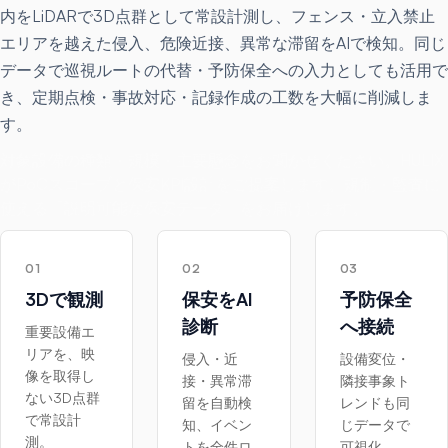
内をLiDARで3D点群として常設計測し、フェンス・立入禁止
エリアを越えた侵入、危険近接、異常な滞留をAIで検知。同じ
データで巡視ルートの代替・予防保全への入力としても活用で
き、定期点検・事故対応・記録作成の工数を大幅に削減しま
す。
対象設備の種類・規模・主要懸念をお聞かせください。HULIX
がPoCスコープと保安KPI設計をご提案します。規制・監査に
使える「説明可能な保安データ」をお届けします。
01
02
03
3Dで観測
保安をAI
予防保全
診断
へ接続
重要設備エ
リアを、映
侵入・近
設備変位・
像を取得し
接・異常滞
隣接事象ト
ない3D点群
留を自動検
レンドも同
で常設計
知、イベン
じデータで
測。
トを全件ロ
可視化。