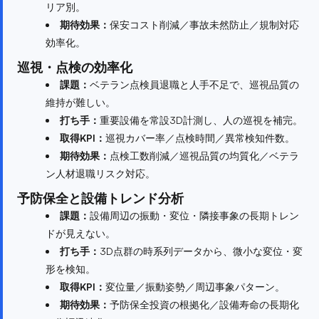
リア別。
期待効果：
保安コスト削減／事故未然防止／規制対応
効率化。
巡視・点検の効率化
課題：
ベテラン点検員退職と人手不足で、巡視品質の
維持が難しい。
打ち手：
重要設備を常設3D計測し、人の巡視を補完。
取得KPI：
巡視カバー率／点検時間／異常検知件数。
期待効果：
点検工数削減／巡視品質の均質化／ベテラ
ン人材退職リスク対応。
予防保全と設備トレンド分析
課題：
設備周辺の振動・変位・隣接事象の長期トレン
ドが見えない。
打ち手：
3D点群の時系列データから、微小な変位・変
形を検知。
取得KPI：
変位量／振動姿勢／周辺事象パターン。
期待効果：
予防保全投資の根拠化／設備寿命の長期化