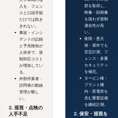
群を取得し、
入を、フェン
映像・顔画像
スと口頭手順
を扱わず規制
だけでは防き
適合性が高
きれない。
い。
事故・インシ
夜間・悪天
デントの記録
候・屋外でも
と予兆検知が
安定計測、フ
人依存で、規
ェンス・多重
制対応コスト
セキュリティ
が増加してい
を補完。
る。
タービン棟・
外部作業者・
プラント構
訪問者の動線
内・変電所を
管理が難し
含む重要設備
い。
を継続計測。
2. 巡視・点検の
2. 保安・巡視を
人手不足