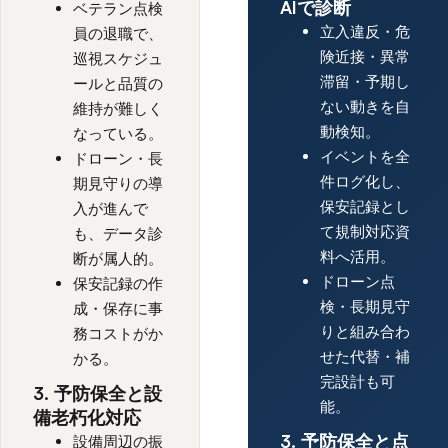
AIで診断
ベテラン点検
立入違反・危
員の退職で、
険近接・異常
巡視スケジュ
滞留・予期し
ールと品質の
ない動きを自
維持が難しく
動検知。
なっている。
イベントを全
ドローン・長
件ログ化し、
期見守りの導
保安記録とし
入が進んで
て規制対応資
も、データ診
料へ活用。
断が属人的。
ドローン点
保安記録の作
検・長期見守
成・保存に事
りと組み合わ
務コストがか
せた代替・補
かる。
完設計も可
3. 予防保全と設
能。
備老朽化対応
3. 予防保全と点
設備周辺の振