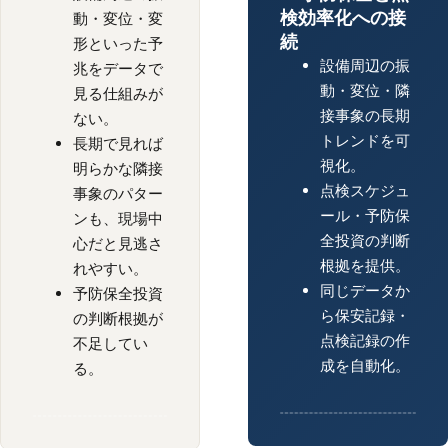
検効率化への接
動・変位・変
続
形といった予
設備周辺の振
兆をデータで
動・変位・隣
見る仕組みが
接事象の長期
ない。
トレンドを可
長期で見れば
視化。
明らかな隣接
点検スケジュ
事象のパター
ール・予防保
ンも、現場中
全投資の判断
心だと見逃さ
根拠を提供。
れやすい。
同じデータか
予防保全投資
ら保安記録・
の判断根拠が
点検記録の作
不足してい
成を自動化。
る。