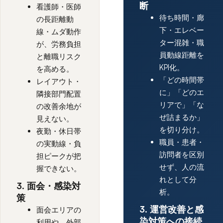
断
看護師・医師
待ち時間・廊
の長距離動
下・エレベー
線・ムダ動作
ター混雑・職
が、労務負担
員動線距離を
と離職リスク
KPI化。
を高める。
「どの時間帯
レイアウト・
に」「どのエ
隣接部門配置
リアで」「な
の改善余地が
ぜ詰まるか」
見えない。
を切り分け。
夜勤・休日帯
職員・患者・
の実動線・負
訪問者を区別
担ピークが把
せず、人の流
握できない。
れとして分
3. 面会・感染対
析。
策
3. 運営改善と感
面会エリアの
染対策への接続
利用や、外部