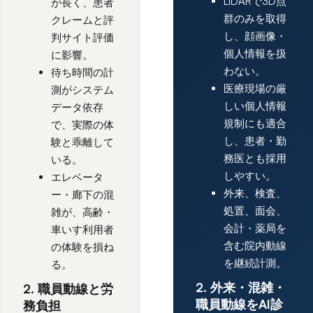
LiDARで3D点
が長く、患者
群のみを取得
クレームと評
し、顔画像・
判サイト評価
個人情報を扱
に影響。
わない。
待ち時間の計
医療現場の厳
測がシステム
しい個人情報
データ依存
規制にも適合
で、実際の体
し、患者・勤
験と乖離して
務医とも採用
いる。
しやすい。
エレベータ
外来、検査、
ー・廊下の混
処置、面会、
雑が、高齢・
会計・薬局を
車いす利用者
含む院内動線
の体験を損ね
を継続計測。
る。
2. 外来・混雑・
2. 職員動線と労
職員動線をAI診
務負担