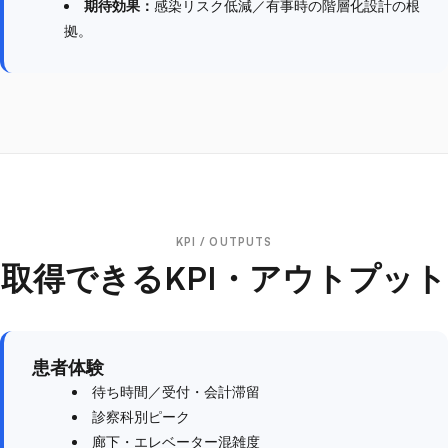
期待効果：
感染リスク低減／有事時の階層化設計の根
拠。
KPI / OUTPUTS
取得できるKPI・アウトプット
患者体験
待ち時間／受付・会計滞留
診察科別ピーク
廊下・エレベーター混雑度