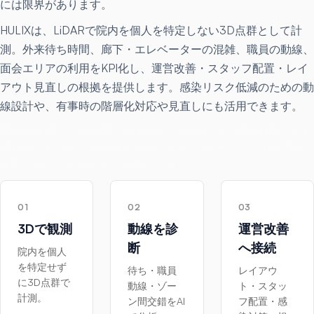
には限界があります。
HULIXは、LiDARで院内を個人を特定しない3D点群として計
測。外来待ち時間、廊下・エレベーターの混雑、職員の動線、
面会エリアの利用をKPI化し、運営改善・スタッフ配置・レイ
アウト見直しの根拠を提供します。感染リスク低減のための動
線設計や、有事時の階層化対応や見直しにも活用できます。
院内の規模・主要課題（外来待ち・職員負担・感染対策）をお
聞かせください。顔画像を取得しない3Dデータで、個人情報
規制と両立したPoCをご提案します。
01
02
03
3Dで観測
動線を診
運営改善
断
へ接続
院内を個人
を特定せず
待ち・職員
レイアウ
に3D点群で
動線・ゾー
ト・スタッ
計測。
ン間交錯をAI
フ配置・感