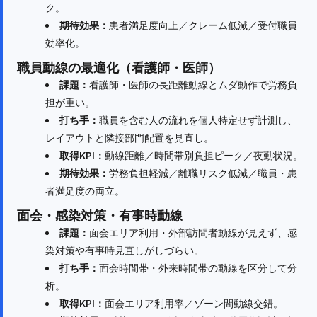
ク。
期待効果：
患者満足度向上／クレーム低減／受付職員
効率化。
職員動線の最適化（看護師・医師）
課題：
看護師・医師の長距離動線とムダ動作で労務負
担が重い。
打ち手：
職員を含む人の流れを個人特定せず計測し、
レイアウトと隣接部門配置を見直し。
取得KPI：
動線距離／時間帯別負担ピーク／夜勤状況。
期待効果：
労務負担軽減／離職リスク低減／職員・患
者満足度の両立。
面会・感染対策・有事時動線
課題：
面会エリア利用・外部訪問者動線が見えず、感
染対策や有事時見直しがしづらい。
打ち手：
面会時間帯・外来時間帯の動線を区分して分
析。
取得KPI：
面会エリア利用率／ゾーン間動線交錯。