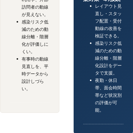
レイアウト見
訪問者の動線
直し・スタッ
が見えない。
フ配置・受付
感染リスク低
動線の改善を
減のための動
検証できる。
線分離・階層
感染リスク低
化が評価しに
減のための動
くい。
線分離・階層
有事時の動線
化設計をデー
見直しを、平
タで支援。
時データから
夜勤・休日
設計しづら
帯、面会時間
い。
帯など状況別
の評価が可
能。