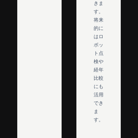
きま
す。
将来
的に
はロ
ボッ
ト点
検や
経年
比較
にも
活用
でき
ま
す。