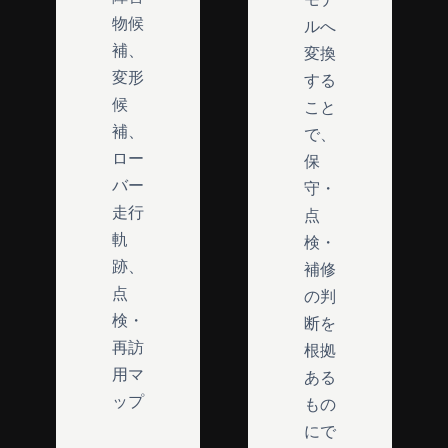
物候
ルへ
補、
変換
変形
する
候
こと
補、
で、
ロー
保
バー
守・
走行
点
軌
検・
跡、
補修
点
の判
検・
断を
再訪
根拠
用マ
ある
ップ
もの
にで