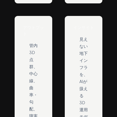
アウトプッ
インサイト
ト
見え
管内
ない
3D
地下
点
イン
群、
フラ
中心
を、
線、
AIが
曲
扱え
率・
る
勾
3D
配、
運用
障害
モデ