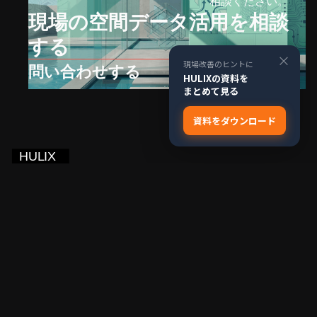
相談ください。
現場の空間データ活用を相談
する
×
現場改善のヒントに
問い合わせする
HULIXの資料を
まとめて見る
資料をダウンロード
Explore
Company
ソリューション
お問い合わせ
技術基盤
会社情報
導入事例
Privacy Policy