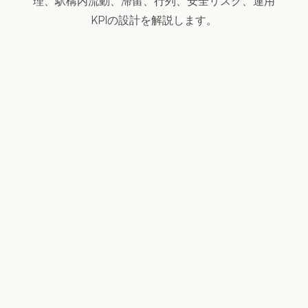
理、駅構内流動、滞留、行列、安全リスク、運用
KPIの設計を解説します。
遅延、安全リスク、案内負
荷、クレームに直結する
現
場が次の判断をできるTwin