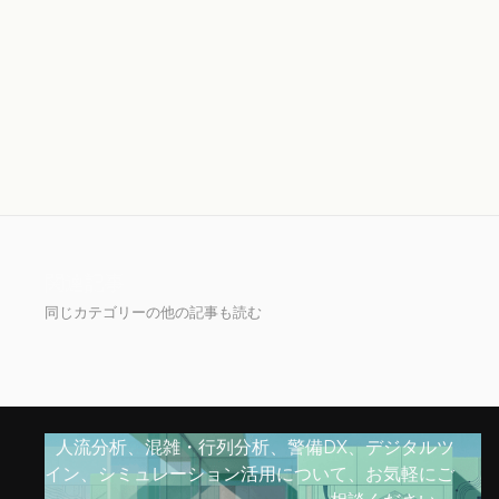
使えるTwinとは、3D + KPI + ゾーン + 時
系列 + アラート + レポート + 施策比較の
一体化
関連記事
同じカテゴリーの他の記事も読む
人流分析、混雑・行列分析、警備DX、デジタルツ
イン、シミュレーション活用について、お気軽にご