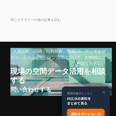
関連記事
同じカテゴリーの他の記事も読む
人流分析、混雑・行列分析、警備DX、デジタルツ
イン、シミュレーション活用について、お気軽にご
相談ください。
現場の空間データ活用を相談
する
問い合わせする
×
現場改善のヒントに
HULIXの資料を
まとめて見る
資料をダウンロード