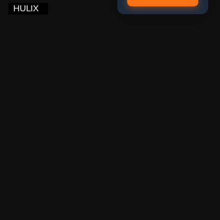
Explore
Company
ソリューション
お問い合わせ
技術基盤
会社情報
導入事例
Privacy Policy
Resources
ニュース
インサイト
HULIX Technologies, Inc.
Copyright ©