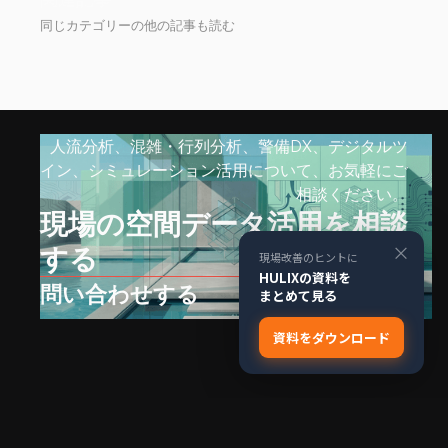
同じカテゴリーの他の記事も読む
人流分析、混雑・行列分析、警備DX、デジタルツ
イン、シミュレーション活用について、お気軽にご
相談ください。
現場の空間データ活用を相談
×
する
現場改善のヒントに
HULIXの資料を
問い合わせする
まとめて見る
資料をダウンロード