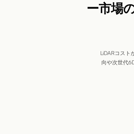
ー市場
LiDARコス
向や次世代6D