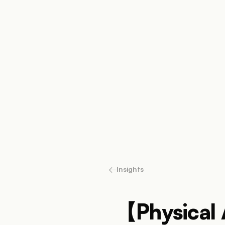
←
Insights
【Physic