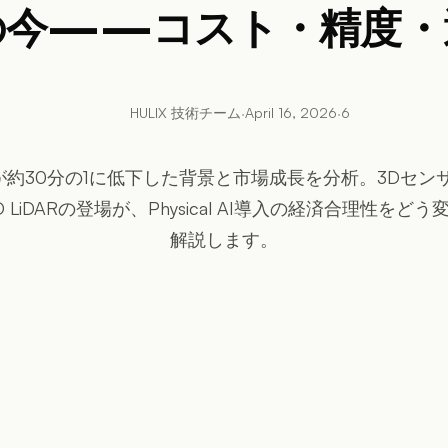
の今——コスト・精度・
HULIX 技術チーム
·
April 16, 2026
·
6
トが約30分の1に低下した背景と市場成長を分析。3Dセ
 LiDARの登場が、Physical AI導入の経済合理性をど
解説します。