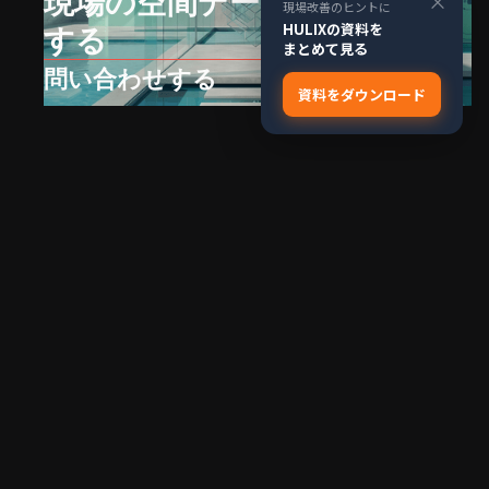
現場の空間データ活用を相談
×
現場改善のヒントに
HULIXの資料を
する
まとめて見る
問い合わせする
資料をダウンロード
Explore
Company
ソリューション
お問い合わせ
技術基盤
会社情報
導入事例
Privacy Policy
Resources