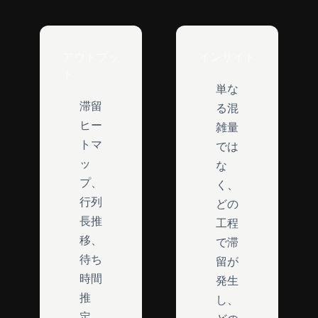
アウトプッ
インサイト
ト
単な
滞留
る混
ヒー
雑量
トマ
では
ッ
な
プ、
く、
行列
どの
長推
工程
移、
で滞
待ち
留が
時間
発生
推
し、
定、