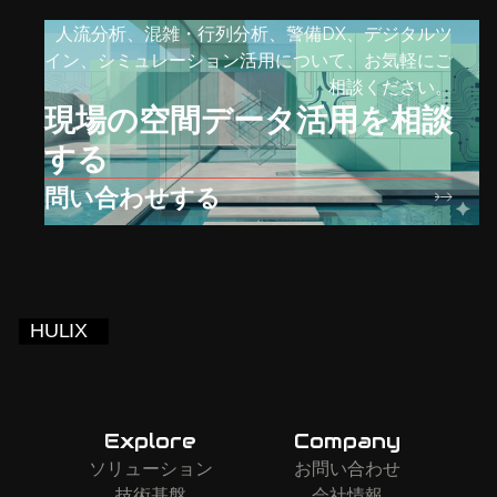
人流分析、混雑・行列分析、警備DX、デジタルツ
イン、シミュレーション活用について、お気軽にご
相談ください。
現場の空間データ活用を相談
する
問い合わせする
Explore
Company
ソリューション
お問い合わせ
技術基盤
会社情報