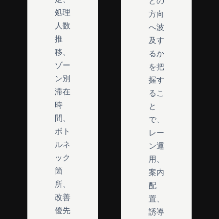
どの
処理
方向
人数
へ波
推
及す
移、
るか
ゾー
を把
ン別
握す
滞在
るこ
時
と
間、
で、
ボト
レー
ルネ
ン運
ック
用、
箇
案内
所、
配
改善
置、
優先
誘導