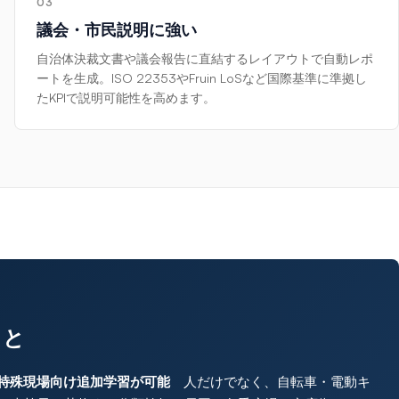
03
議会・市民説明に強い
自治体決裁文書や議会報告に直結するレイアウトで自動レポ
ートを生成。ISO 22353やFruin LoSなど国際基準に準拠し
たKPIで説明可能性を高めます。
こと
、特殊現場向け追加学習が可能
人だけでなく、自転車・電動キ