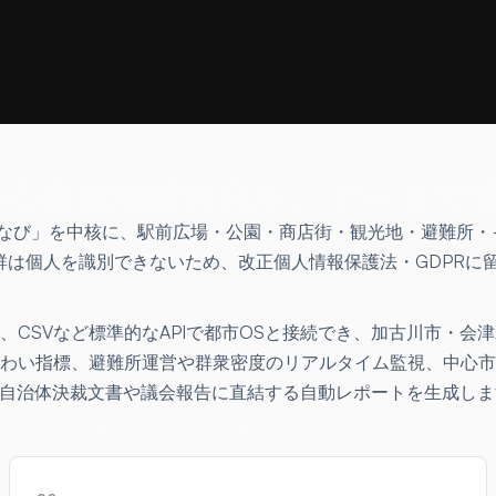
中心市街地活性化を、データで
技術「ひとなび」を中核に、駅前広場・公園・商店街・観光地・避
点群は個人を識別できないため、改正個人情報保護法・GDPR
JSON、CSVなど標準的なAPIで都市OSと接続でき、加古川
、避難所運営や群衆密度のリアルタイム監視、中心市街地のイベント前後
く、自治体決裁文書や議会報告に直結する自動レポートを生成し
阪大学発の研究知見をもとに伴走支援します。