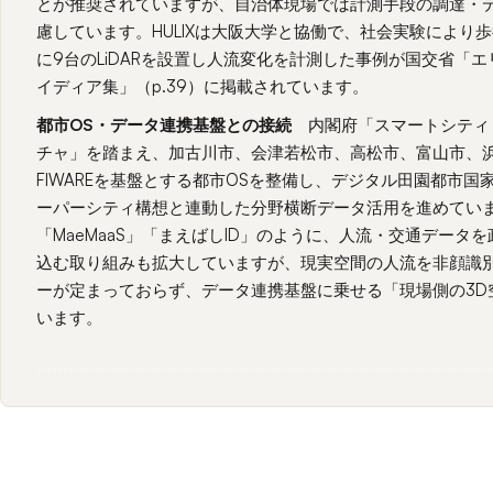
とが推奨されていますが、自治体現場では計測手段の調達・
慮しています。HULIXは大阪大学と協働で、社会実験により
に9台のLiDARを設置し人流変化を計測した事例が国交省「
イディア集」（p.39）に掲載されています。
都市OS・データ連携基盤との接続
内閣府「スマートシティ
チャ」を踏まえ、加古川市、会津若松市、高松市、富山市、
FIWAREを基盤とする都市OSを整備し、デジタル田園都市国家構想や
ーパーシティ構想と連動した分野横断データ活用を進めてい
「MaeMaaS」「まえばしID」のように、人流・交通データを
込む取り組みも拡大していますが、現実空間の人流を非顔識
ーが定まっておらず、データ連携基盤に乗せる「現場側の3D
います。