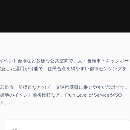
進めませんか。
難所・イベント会場など多様な公共空間で、人・自転車・キックボー
に留意した運用が可能で、住民合意を得やすい都市センシングを
市・会津若松市・前橋市などのデータ連携基盤に乗せやすい設計です。
比較など、Fruin Level of ServiceやISO
ます。