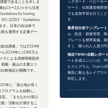
ックボード・ベビーカー
政課題であることを示しま
ケード、伝統建造物群保
F、概ね1.5〜2人/㎡から注意
でも追加学習を行うこと
elines for hosting
す。
、ISO 22353「Guidelines
れています。日本の自治体で
業界別分析テンプレート
上限を運用する定量デー
ル、防災・群衆管理、商
プレートを標準装備。複
すく、限られた人員でP
総合調査」では2024年
ら2024年に1,088万人
独自TWIN×自動レポー
カメラによる混雑情報提供
ート生成エンジンが、平
・祇園・嵐山の主要エリ
ヒストグラム、Fruin
の比較検証が困難です。
報告に耐えるレイアウト」
対応します。
20年に「居心地が良く
進プログラムを始動し、
を設定。「まちなかの居心
主観・活動を計測するこ