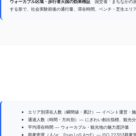
ウォーカブル区域・歩行者天国の効果検証
国交省「まちなかの居
する形で、社会実験前後の通行量、滞在時間、ベンチ・芝生エリ
エリア別滞在人数（瞬間値・累計）— イベント運営・
通過人数（時間・方向別）— にぎわい創出指標、観光
平均滞在時間 — ウォーカブル・観光地の魅力度評価
群衆密度（人/㎡、Fruin LoS A〜F）— ISO 22353