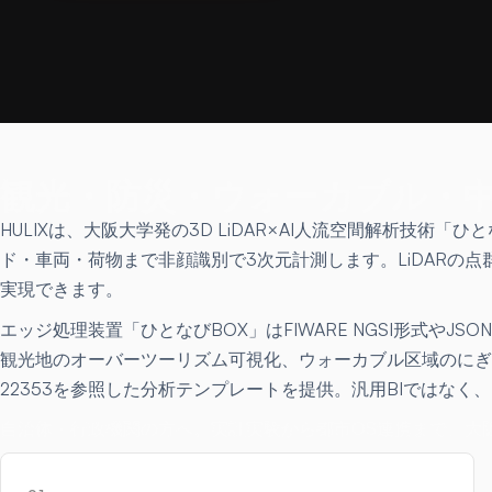
観光・防災・ウォーカブル・
HULIXは、大阪大学発の3D LiDAR×AI人流空間解析
ド・車両・荷物まで非顔識別で3次元計測します。LiDARの
実現できます。
エッジ処理装置「ひとなびBOX」はFIWARE NGSI形式や
観光地のオーバーツーリズム可視化、ウォーカブル区域のにぎわい指標
22353を参照した分析テンプレートを提供。汎用BIではな
自治体・行政機関の方へ。実証実験から都市OS連携まで、大