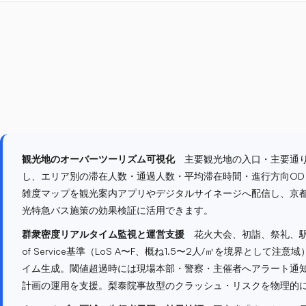
観光地のオーバーツーリズム可視化
主要観光地の入口・主要通り・
し、エリア別の滞在人数・通過人数・平均滞在時間・進行方向OD
雑度マップを観光案内アプリやデジタルサイネージへ配信し、京
光特急バス施策の効果検証に活用できます。
群衆密度リアルタイム監視と運営支援
花火大会、初詣、祭礼、駅前イベ
of Service基準（LoS A〜F、概ね1.5〜2人/㎡を境界として
イム生成。閾値超過時には現場本部・警察・主催者へアラート通知し、
計画の運用を支援。梨泰院事故型のクラッシュ・リスクを物理的