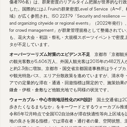
傷者196名）は、群衆密度のリアルタイム把握が世界的な行
した。国際的にはJ. Fruinの群衆密度Level of Service（A〜
域）が広く参照され、ISO 22379「Security and resilience — Guid
and organizing citywide or regional events」（2022年発行）
for crowd management」が群衆管理規格として整備さ
も、花火大会・初詣・祭礼・大規模スポーツイベントで密度
タが不足しています。
オーバーツーリズム対策のエビデンス不足
京都市「京都観光
の観光客数が5,606万人、外国人観光客は2015年の482万人か
と約2.3倍に増加。京都市・国交省京都国道事務所はライブ
や観光特急バス、エリア分散政策を進めていますが、清水寺
アでの定量的な滞在・通過・回遊指標は限定的で、施策効果
鎌倉・伊根・倉敷など他観光地でも同様の状況です。
ウォーカブル・中心市街地活性化のKPI設計
国土交通省は20
歩きたくなるまちなか」をキーワードとするウォーカブル推
令和5年12月時点で全国102自治体が滞在快適性等向上区域
地の良さを測る指標」では滞在者・通行者の量、空間状態、