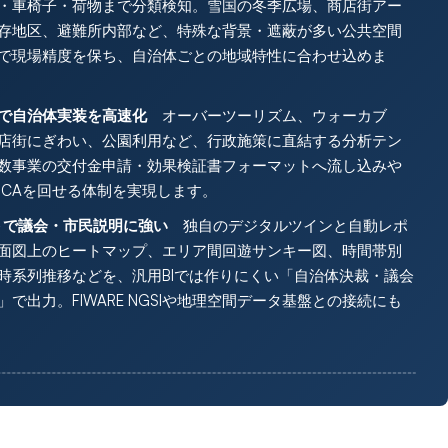
・車椅子・荷物まで分類検知。雪国の冬季広場、商店街アー
存地区、避難所内部など、特殊な背景・遮蔽が多い公共空間
で現場精度を保ち、自治体ごとの地域特性に合わせ込めま
で自治体実装を高速化
オーバーツーリズム、ウォーカブ
店街にぎわい、公園利用など、行政施策に直結する分析テン
数事業の交付金申請・効果検証書フォーマットへ流し込みや
DCAを回せる体制を実現します。
トで議会・市民説明に強い
独自のデジタルツインと自動レポ
面図上のヒートマップ、エリア間回遊サンキー図、時間帯別
 LoS時系列推移などを、汎用BIでは作りにくい「自治体決裁・議会
で出力。FIWARE NGSIや地理空間データ基盤との接続にも