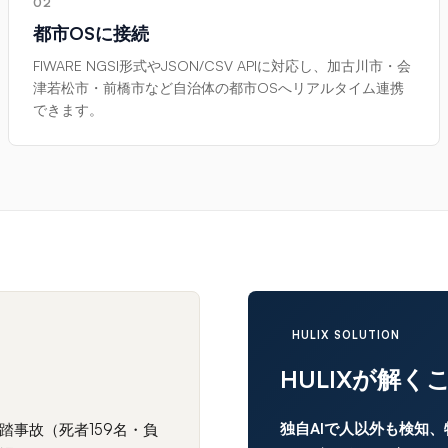
02
都市OSに接続
FIWARE NGSI形式やJSON/CSV APIに対応し、加古川市・会
津若松市・前橋市など自治体の都市OSへリアルタイム連携
できます。
HULIX SOLUTION
HULIXが解く
独自AIで人以外も検知
踏事故（死者159名・負