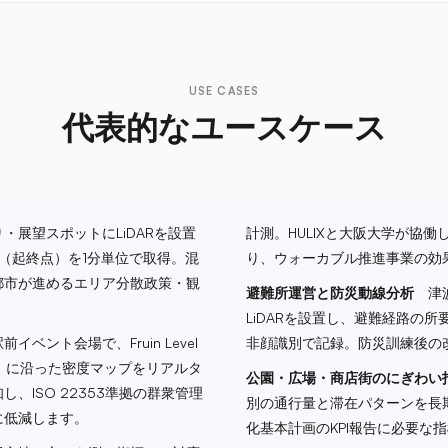
USE CASES
代表的なユースケース
展望スポットにLiDARを設置
計測。HULIXと大阪大学が協
（起終点）を1分単位で取得。混
り、ウォーカブル推進事業の効
都市が進めるエリア分散政策・観
避難所運営と防災動線分析
津波
LiDARを設置し、避難経路の
ント会場で、Fruin Level
非顔識別で記録。防災訓練後の
注意域）に沿った密度マップをリアルタ
公園・広場・商店街のにぎわい
ISO 22353準拠の群衆管理
別の通行量と滞在パターンを長
に低減します。
化基本計画のKPI報告に必要