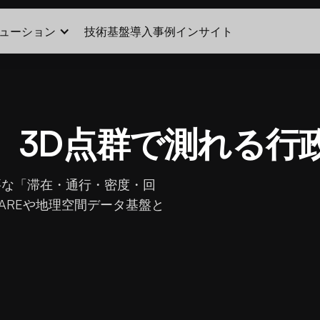
ューション
技術基盤
導入事例
インサイト
、3D点群で測れる行
要な「滞在・通行・密度・回
WAREや地理空間データ基盤と