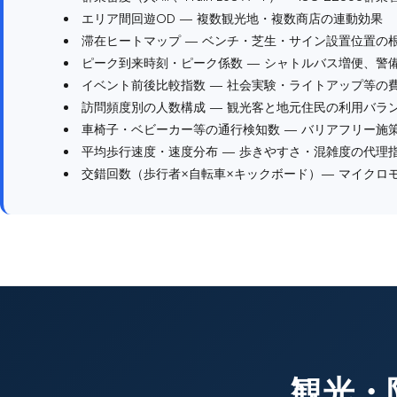
エリア間回遊OD — 複数観光地・複数商店の連動効果
滞在ヒートマップ — ベンチ・芝生・サイン設置位置の
ピーク到来時刻・ピーク係数 — シャトルバス増便、警
イベント前後比較指数 — 社会実験・ライトアップ等の
訪問頻度別の人数構成 — 観光客と地元住民の利用バラ
車椅子・ベビーカー等の通行検知数 — バリアフリー施
平均歩行速度・速度分布 — 歩きやすさ・混雑度の代理
交錯回数（歩行者×自転車×キックボード）— マイクロ
観光・