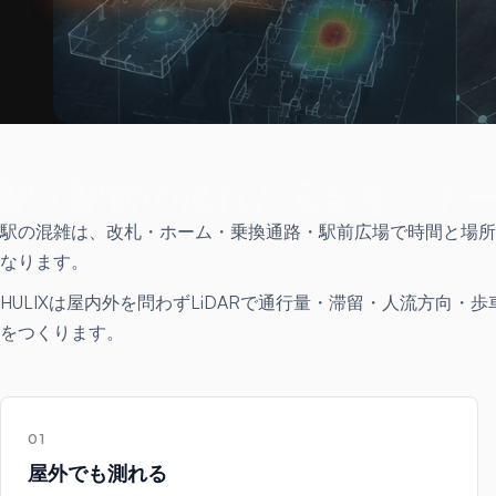
駅・駅前の流れと安全を、デ
駅の混雑は、改札・ホーム・乗換通路・駅前広場で時間と場所
なります。
HULIXは屋内外を問わずLiDARで通行量・滞留・人流方
をつくります。
改札・ホーム・乗換動線・駅前広場の混雑、滞留、歩車交錯をL
01
屋外でも測れる