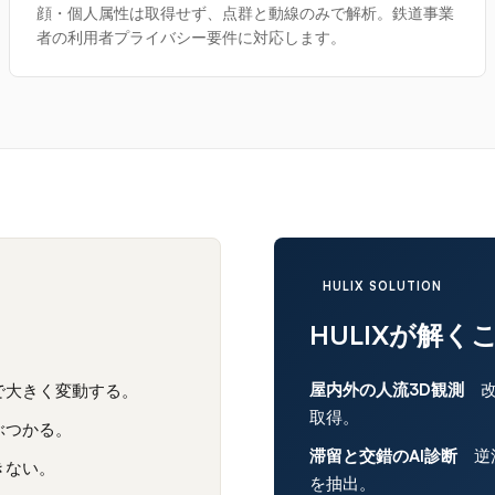
顔・個人属性は取得せず、点群と動線のみで解析。鉄道事業
者の利用者プライバシー要件に対応します。
HULIX SOLUTION
HULIXが解く
屋内外の人流3D観測
改
で大きく変動する。
取得。
ぶつかる。
滞留と交錯のAI診断
逆流
きない。
を抽出。