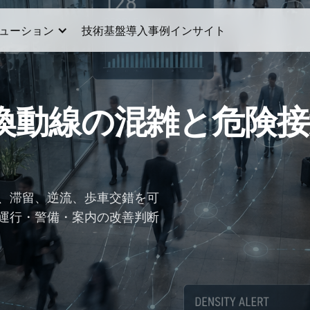
ューション
技術基盤
導入事例
インサイト
換動線の混雑と危険接
。
、滞留、逆流、歩車交錯を可
運行・警備・案内の改善判断