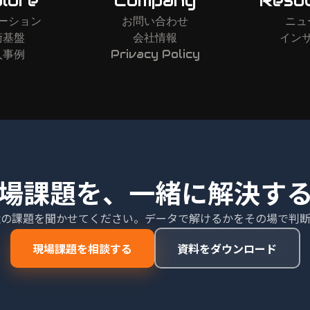
lore
Company
Reso
ーション
お問い合わせ
ニュ
術基盤
会社情報
イン
入事例
Privacy Policy
場課題を、一緒に解決す
状の課題を聞かせてください。データで解けるかをその場で判断
現場課題を相談する
資料をダウンロード