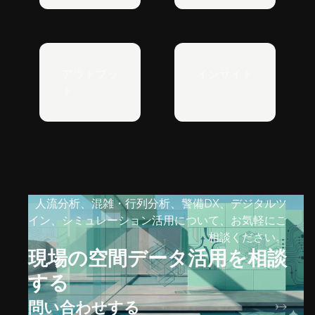
アウトプッ
インサイト
ト
人流分析、混雑・行列分析、警備DX、デジタルツ
イン、シミュレーション活用について、お気軽にご
相談ください。
現場の空間データ活用を相談
する
問い合わせする