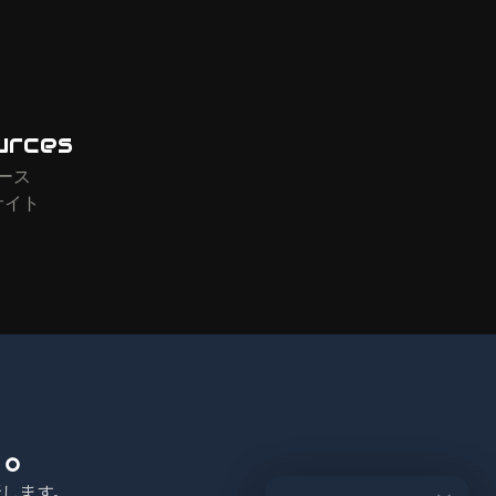
urces
ース
サイト
る。
します。