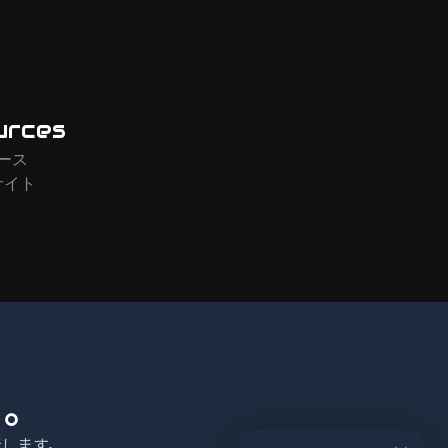
urces
ース
サイト
る。
します。