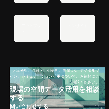
アウトプッ
インサイト
ト
人流分析、混雑・行列分析、警備DX、デジタルツ
イン、シミュレーション活用について、お気軽にご
相談ください。
現場の空間データ活用を相談
する
問い合わせする