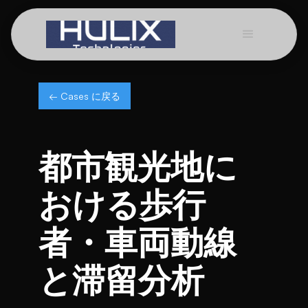
← Cases に戻る
都市観光地に
おける歩行
者・車両動線
と滞留分析