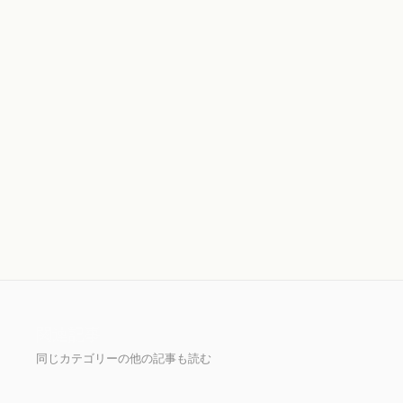
キテクチャ」
デジタル田園都市国家構想関連資料（内閣
官房）
関連記事
同じカテゴリーの他の記事も読む