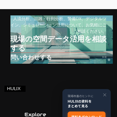
人流分析、混雑・行列分析、警備DX、デジタルツ
イン、シミュレーション活用について、お気軽にご
相談ください。
現場の空間データ活用を相談
する
問い合わせする
×
現場改善のヒントに
HULIXの資料を
まとめて見る
Explore
Company
資料をダウンロード